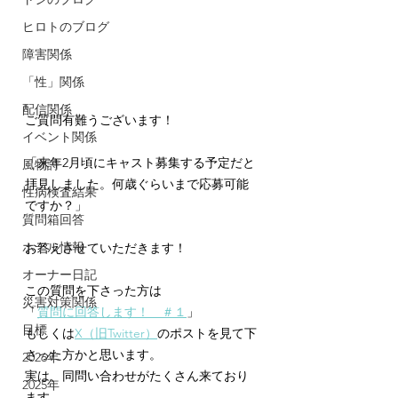
ヒロトのブログ
障害関係
「性」関係
配信関係
ご質問有難うございます！
イベント関係
「来年2月頃にキャスト募集する予定だと
風物詩
拝見しました。何歳ぐらいまで応募可能
性病検査結果
ですか？」
質問箱回答
ホテル情報
お答えさせていただきます！
オーナー日記
この質問を下さった方は
災害対策関係
「
質問に回答します！　＃１
」
目標
もしくは
X（旧Twitter）
のポストを見て下
さった方かと思います。
2026年
実は、同問い合わせがたくさん来ており
2025年
ます。