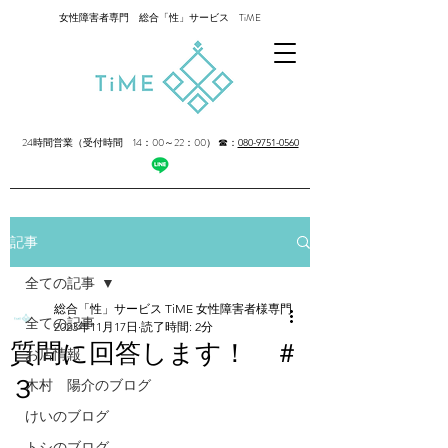
女性障害者専門 総合「性」サービス TiME
24時間営業（受付時間 14：00～22：00）
☎：
080-9751-0560
記事
全ての記事
総合「性」サービス TiME 女性障害者様専門
全ての記事
2023年11月17日
読了時間: 2分
質問に回答します！ ＃
お店情報
３
木村 陽介のブログ
けいのブログ
トシのブログ