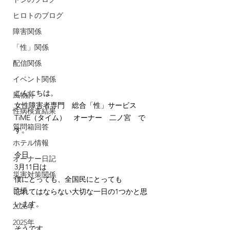
ヒロトのブログ
障害関係
「性」関係
配信関係
イベント関係
こんにちは。
風物詩
女性障害者専門　総合「性」サービス　
性病検査結果
TiME（タイム）　オーナー　二ノ宮　で
質問箱回答
す。
ホテル情報
今日
オーナー日記
3月11日は
災害対策関係
僕にとっても、全国民にとっても
目標
忘れてはならない大切な一日の1つかと思
います。
2026年
2025年
そうです。