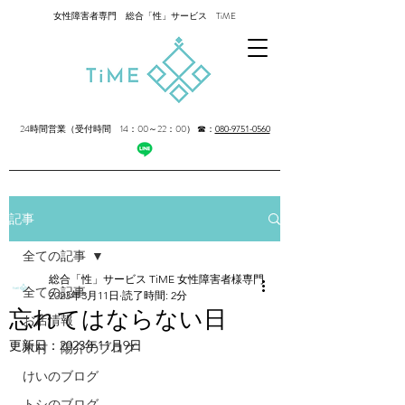
女性障害者専門 総合「性」サービス TiME
24時間営業（受付時間 14：00～22：00）
☎：
080-9751-0560
記事
全ての記事
総合「性」サービス TiME 女性障害者様専門
全ての記事
2023年3月11日
読了時間: 2分
忘れてはならない日
お店情報
更新日：
2023年11月9日
木村 陽介のブログ
けいのブログ
トシのブログ