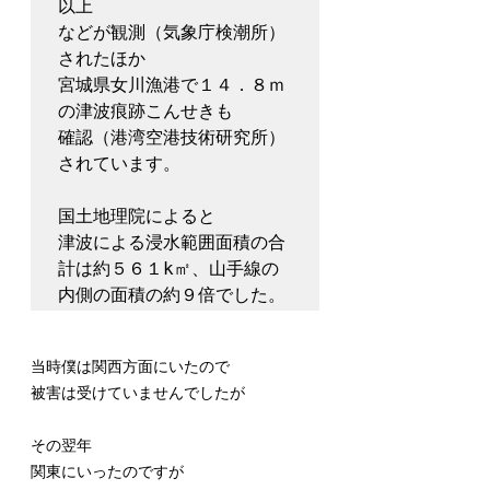
以上
などが観測（気象庁検潮所）
されたほか
宮城県女川漁港で１４．８ｍ
の津波痕跡こんせきも
確認（港湾空港技術研究所）
されています。
国土地理院によると
津波による浸水範囲面積の合
計は約５６１k㎡、山手線の
内側の面積の約９倍でした。
当時僕は関西方面にいたので
被害は受けていませんでしたが
その翌年
関東にいったのですが