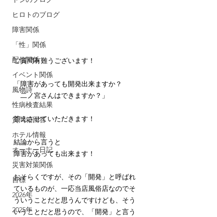
ヒロトのブログ
障害関係
「性」関係
配信関係
ご質問有難うございます！
イベント関係
「障害があっても開発出来ますか？
風物詩
　二ノ宮さんはできますか？」
性病検査結果
答えさせていただきます！
質問箱回答
ホテル情報
結論から言うと
オーナー日記
障害があっても出来ます！
災害対策関係
おそらくですが、その「開発」と呼ばれ
目標
ているものが、一応当店風俗店なのでそ
2026年
ういうことだと思うんですけども、そう
2025年
いうことだと思うので、「開発」と言う