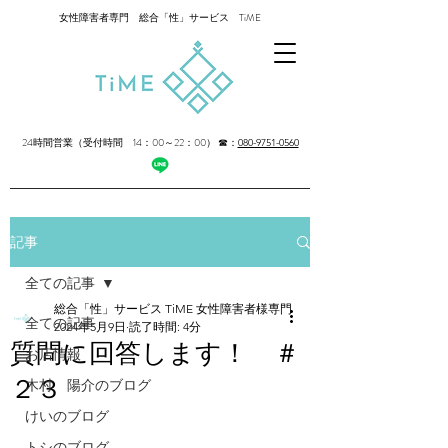
女性障害者専門 総合「性」サービス TiME
24時間営業（受付時間 14：00～22：00）
☎：
080-9751-0560
記事
全ての記事
総合「性」サービス TiME 女性障害者様専門
全ての記事
2024年5月9日
読了時間: 4分
質問に回答します！ ＃
お店情報
２３
木村 陽介のブログ
けいのブログ
トシのブログ