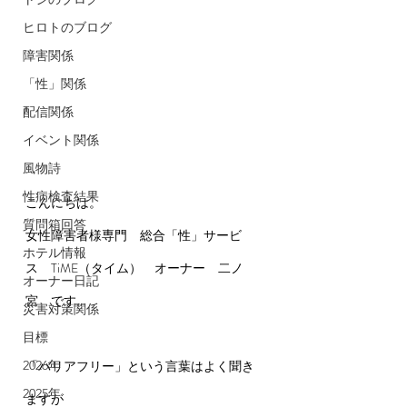
ヒロトのブログ
障害関係
「性」関係
配信関係
イベント関係
風物詩
性病検査結果
こんにちは。
質問箱回答
女性障害者様専門　総合「性」サービ
ホテル情報
ス　TiME（タイム）　オーナー　二ノ
オーナー日記
宮　です。
災害対策関係
目標
2026年
「バリアフリー」という言葉はよく聞き
2025年
ますが