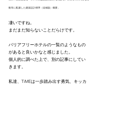
動等に配慮した建築設計標準（追補版）概要」
凄いですね。
まだまだ知らないことだらけです。
バリアフリーホテルの一覧のようなもの
があると良いかなと感じました。
個人的に調べた上で、別の記事にしてい
きます。
私達、TiMEは一歩踏み出す勇気、キッカ
ケをお手伝いします。
貴重な「時間」を過ごせる様に、精一杯
おもてなしさせて頂きます。
お会いできることを心より楽しみにして
おります。