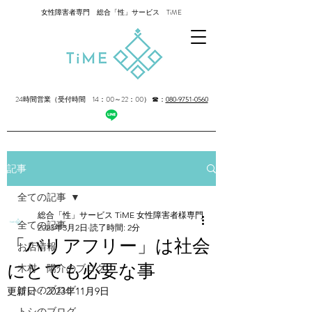
女性障害者専門 総合「性」サービス TiME
24時間営業（受付時間 14：00～22：00）
☎：
080-9751-0560
記事
全ての記事
総合「性」サービス TiME 女性障害者様専門
全ての記事
2023年3月2日
読了時間: 2分
「バリアフリー」は社会
お店情報
にとても必要な事
木村 陽介のブログ
けいのブログ
更新日：
2023年11月9日
トシのブログ