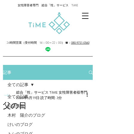
女性障害者専門 総合「性」サービス TiME
24時間営業（受付時間 14：00～22：00）
☎：
080-9751-0560
記事
全ての記事
総合「性」サービス TiME 女性障害者様専門
全ての記事
2023年6月19日
読了時間: 3分
父の日
お店情報
木村 陽介のブログ
けいのブログ
トシのブログ