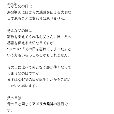
2024年
しかし父の日は
2023年
お父さんに日ごろの感謝を伝える大切な
日であることに変わりはありません。
そんな父の日は
家族を支えてくれるお父さんに日ごろの
感謝を伝える大切な日ですが
ついつい「その日を忘れてしまった」と
いう方もいらっしゃるかもしれません。
母の日に比べて何となく影が薄くなって
しまう父の日ですが
まずはなぜ父の日が誕生したかをご紹介
したいと思います。
父の日は
母の日と同じく
アメリカ発祥
の祝日で
す。