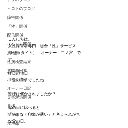
ヒロトのブログ
障害関係
「性」関係
配信関係
こんにちは。
イベント関係
女性障害者専門　総合「性」サービス　
TiME（タイム）　オーナー　二ノ宮　で
風物詩
す。
性病検査結果
質問箱回答
昨日の18日
ホテル情報
「父の日」でしたね！
オーナー日記
皆様は何かされましたか？
災害対策関係
目標
母の日に比べると
「何となく印象が薄い」と考えられがち
2026年
な父の日。
2025年