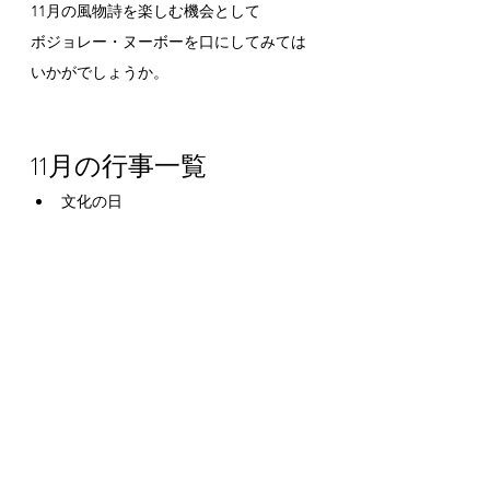
11月の風物詩を楽しむ機会として
ボジョレー・ヌーボーを口にしてみては
いかがでしょうか。
11月の行事一覧
文化の日
勤労感謝の日
ポッキー＆プリッツの日
七五三
紅葉狩り
銀杏狩り
梨狩り
栗拾い
いも掘り
えびす講
新嘗祭（にいなめさい）
十日夜