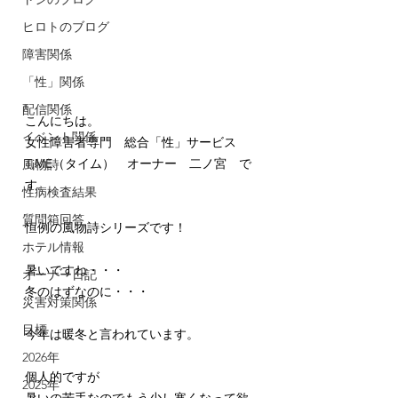
ヒロトのブログ
障害関係
「性」関係
配信関係
こんにちは。 
イベント関係
女性障害者専門　総合「性」サービス　
TiME（タイム）　オーナー　二ノ宮　で
風物詩
す。 
性病検査結果
質問箱回答
恒例の風物詩シリーズです！
ホテル情報
暑いですね・・・
オーナー日記
冬のはずなのに・・・
災害対策関係
目標
今年は暖冬と言われています。
2026年
個人的ですが
2025年
暑いの苦手なのでもう少し寒くなって欲