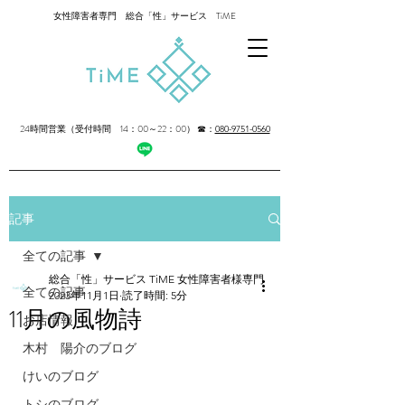
女性障害者専門 総合「性」サービス TiME
24時間営業（受付時間 14：00～22：00）
☎：
080-9751-0560
記事
全ての記事
総合「性」サービス TiME 女性障害者様専門
全ての記事
2023年11月1日
読了時間: 5分
11月の風物詩
お店情報
木村 陽介のブログ
けいのブログ
トシのブログ