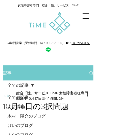
女性障害者専門 総合「性」サービス TiME
24時間営業（受付時間 14：00～22：00）
☎：
080-9751-0560
記事
全ての記事
総合「性」サービス TiME 女性障害者様専門
全ての記事
2023年10月17日
読了時間: 2分
10月16日の3択問題
お店情報
木村 陽介のブログ
けいのブログ
トシのブログ