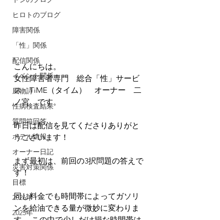
ヒロトのブログ
障害関係
「性」関係
配信関係
こんにちは。 
イベント関係
女性障害者専門　総合「性」サービ
ス　TiME（タイム）　オーナー　二
風物詩
ノ宮　です。
性病検査結果
質問箱回答
昨日は配信を見てくださりありがと
ホテル情報
うございます！
オーナー日記
まず最初は、前回の3択問題の答えで
災害対策関係
す！
目標
同じ料金でも時間帯によってガソリ
2026年
ンを給油できる量が微妙に変わりま
2025年
す。 この中で少しだけ損な時間帯は