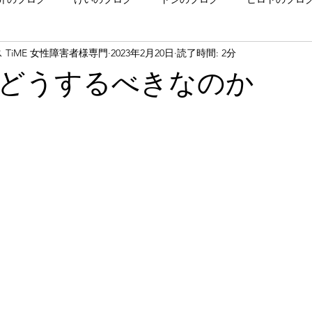
TiME 女性障害者様専門
2023年2月20日
読了時間: 2分
ベント関係
風物詩
性病検査結果
質問箱回答
ホテ
どうするべきなのか
年
2025年
2024年
2023年