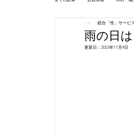
総合「性」サービス 
「性」関係
配信関係
イ
雨の日は
更新日：
2023年11月9日
災害対策関係
目標
2026