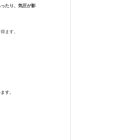
あったり、気圧が影
り得ます。
います。