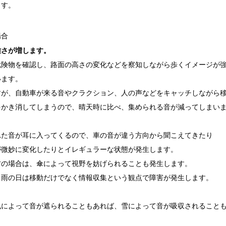
ます。
場合
難さが増します。
危険物を確認し、路面の高さの変化などを察知しながら歩くイメージが
います。
すが、自動車が来る音やクラクション、人の声などをキャッチしながら
をかき消してしまうので、晴天時に比べ、集められる音が減ってしまい
れた音が耳に入ってくるので、車の音が違う方向から聞こえてきたり
が微妙に変化したりとイレギュラーな状態が発生します。
方の場合は、傘によって視野を妨げられることも発生します。
、雨の日は移動だけでなく情報収集という観点で障害が発生します。
風によって音が遮られることもあれば、雪によって音が吸収されること