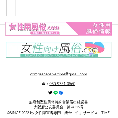
【初めての方へ】お問い合わ
【新
comprehensive.time@gmail.com
せから当日の流れを解説しま
介」
す
知ら
☎：
080-9751-0560
無店舗型性風俗特殊営業届出確認書
大阪府公安委員会 第24215号
©SINCE 2022 by 女性障害者専門 総合「性」サービス TiME