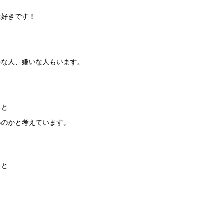
は好きです！
手な人、嫌いな人もいます。
ると
いのかと考えています。
ると