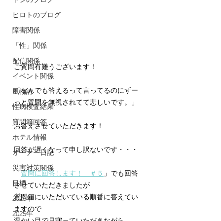
ヒロトのブログ
障害関係
「性」関係
配信関係
ご質問有難うございます！
イベント関係
「なんでも答えるって言ってるのにずー
風物詩
っと質問を無視されてて悲しいです。」
性病検査結果
質問箱回答
お答えさせていただきます！
ホテル情報
回答が遅くなって申し訳ないです・・・
オーナー日記
災害対策関係
「
質問に回答します！　＃５
」でも回答
目標
させていただきましたが
質問箱にいただいている順番に答えてい
2026年
ますので
2025年
温かい目で見守っていただきながら