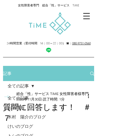
女性障害者専門 総合「性」サービス TiME
24時間営業（受付時間 14：00～22：00）
☎：
080-9751-0560
記事
全ての記事
総合「性」サービス TiME 女性障害者様専門
全ての記事
2023年11月30日
読了時間: 1分
質問に回答します！ ＃
お店情報
７
木村 陽介のブログ
けいのブログ
トシのブログ