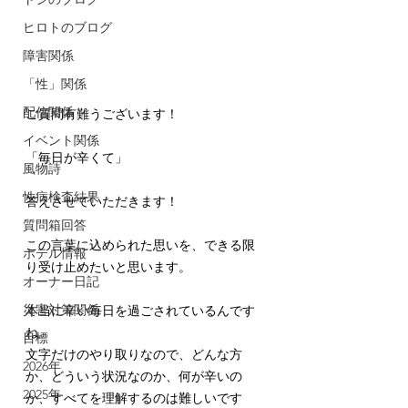
ヒロトのブログ
障害関係
「性」関係
配信関係
ご質問有難うございます！
イベント関係
「毎日が辛くて」
風物詩
性病検査結果
答えさせていただきます！
質問箱回答
この言葉に込められた思いを、できる限
ホテル情報
り受け止めたいと思います。
オーナー日記
災害対策関係
本当に辛い毎日を過ごされているんです
ね。
目標
文字だけのやり取りなので、どんな方
2026年
か、どういう状況なのか、何が辛いの
2025年
か、すべてを理解するのは難しいです