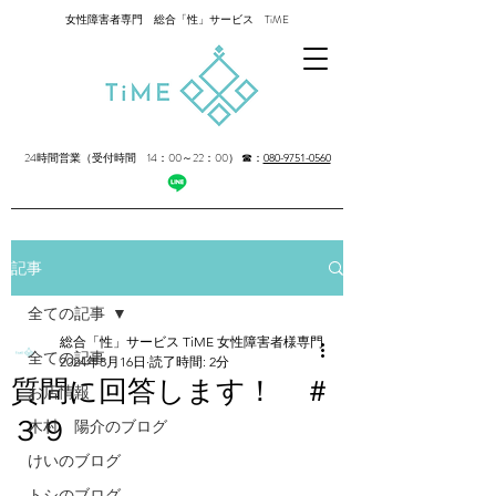
女性障害者専門 総合「性」サービス TiME
24時間営業（受付時間 14：00～22：00）
☎：
080-9751-0560
記事
全ての記事
総合「性」サービス TiME 女性障害者様専門
全ての記事
2024年8月16日
読了時間: 2分
質問に回答します！ ＃
お店情報
３９
木村 陽介のブログ
けいのブログ
トシのブログ