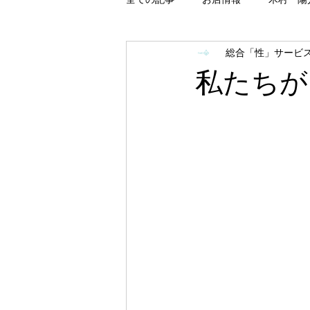
総合「性」サービス 
「性」関係
配信関係
イ
私たちが
災害対策関係
目標
2026