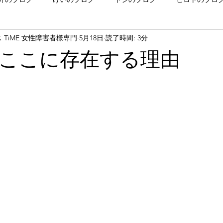
TiME 女性障害者様専門
5月18日
読了時間: 3分
ベント関係
風物詩
性病検査結果
質問箱回答
ホテ
ここに存在する理由
年
2025年
2024年
2023年