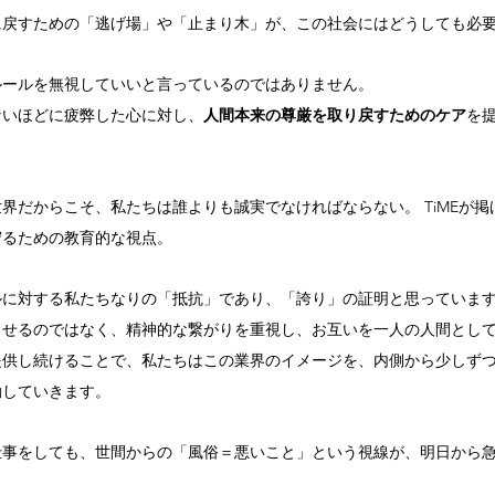
に戻すための「逃げ場」や「止まり木」が、この社会にはどうしても必
ルールを無視していいと言っているのではありません。
ないほどに疲弊した心に対し、
人間本来の尊厳を取り戻すためのケア
を
界だからこそ、私たちは誰よりも誠実でなければならない。 TiMEが
守るための教育的な視点。
ルに対する私たちなりの「抵抗」であり、「誇り」の証明と思っていま
らせるのではなく、精神的な繋がりを重視し、お互いを一人の人間とし
提供し続けることで、私たちはこの業界のイメージを、内側から少しず
動していきます。
仕事をしても、世間からの「風俗＝悪いこと」という視線が、明日から