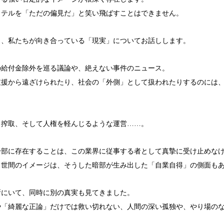
ッテルを「ただの偏見だ」と笑い飛ばすことはできません。
と、私たちが向き合っている「現実」についてお話しします。
給付金除外を巡る議論や、絶えない事件のニュース。 
支援から遠ざけられたり、社会の「外側」として扱われたりするのには
、搾取、そして人権を軽んじるような運営……。
一部に存在することは、この業界に従事する者として真摯に受け止めな
う世間のイメージは、そうした暗部が生み出した「自業自得」の側面も
所にいて、同時に別の真実も見てきました。 
や「綺麗な正論」だけでは救い切れない、人間の深い孤独や、やり場の