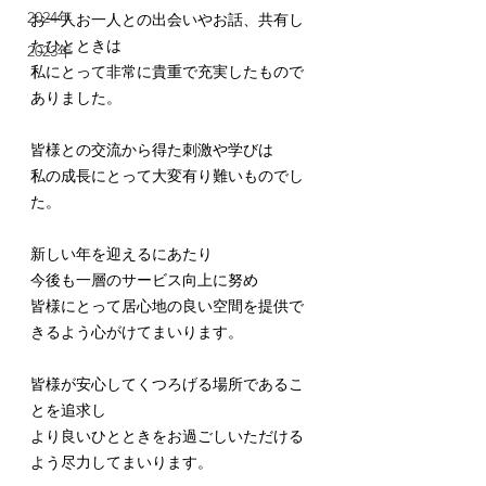
2024年
お一人お一人との出会いやお話、共有し
たひとときは
2023年
私にとって非常に貴重で充実したもので
ありました。
皆様との交流から得た刺激や学びは
私の成長にとって大変有り難いものでし
た。
新しい年を迎えるにあたり
今後も一層のサービス向上に努め
皆様にとって居心地の良い空間を提供で
きるよう心がけてまいります。
皆様が安心してくつろげる場所であるこ
とを追求し
より良いひとときをお過ごしいただける
よう尽力してまいります。