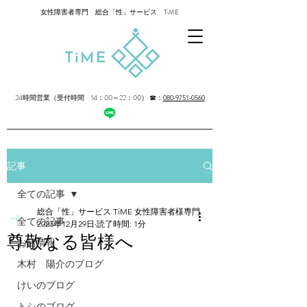
女性障害者専門 総合「性」サービス TiME
24時間営業（受付時間 14：00～22：00）
☎：
080-9751-0560
記事
全ての記事
総合「性」サービス TiME 女性障害者様専門
全ての記事
2023年12月29日
読了時間: 1分
尊敬なる皆様へ
お店情報
木村 陽介のブログ
けいのブログ
トシのブログ