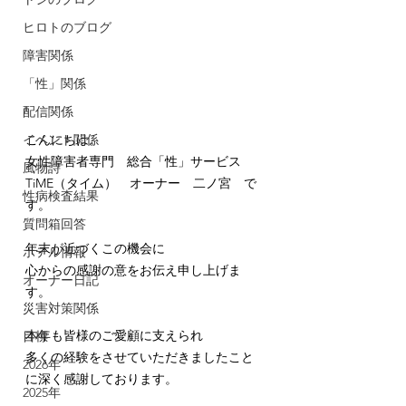
ヒロトのブログ
障害関係
「性」関係
配信関係
こんにちは。
イベント関係
女性障害者専門　総合「性」サービス　
風物詩
TiME（タイム）　オーナー　二ノ宮　で
性病検査結果
す。
質問箱回答
年末が近づくこの機会に
ホテル情報
心からの感謝の意をお伝え申し上げま
オーナー日記
す。
災害対策関係
本年も皆様のご愛顧に支えられ
目標
多くの経験をさせていただきましたこと
2026年
に深く感謝しております。
2025年