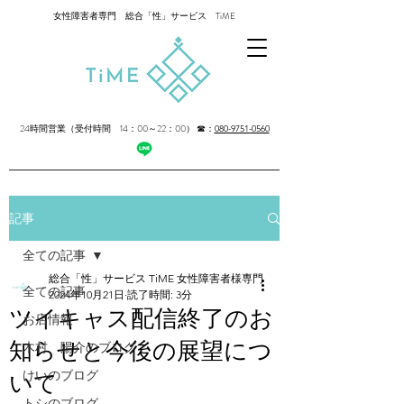
女性障害者専門 総合「性」サービス TiME
24時間営業（受付時間 14：00～22：00）
☎：
080-9751-0560
記事
全ての記事
総合「性」サービス TiME 女性障害者様専門
全ての記事
2024年10月21日
読了時間: 3分
ツイキャス配信終了のお
お店情報
知らせと今後の展望につ
木村 陽介のブログ
いて
けいのブログ
トシのブログ