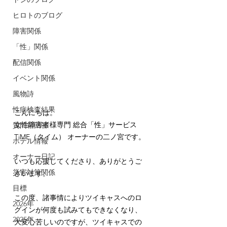
ヒロトのブログ
障害関係
「性」関係
配信関係
イベント関係
風物詩
性病検査結果
こんにちは。
女性障害者様専門 総合「性」サービス 
質問箱回答
TiME（タイム） オーナーの二ノ宮です。
ホテル情報
オーナー日記
いつも応援してくださり、ありがとうご
災害対策関係
ざいます。
目標
この度、諸事情によりツイキャスへのロ
2026年
グインが何度も試みてもできなくなり、
2025年
大変心苦しいのですが、ツイキャスでの