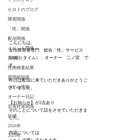
ヒロトのブログ
障害関係
「性」関係
配信関係
こんにちは。 
イベント関係
女性障害者専門　総合「性」サービス　
TiME（タイム）　オーナー　二ノ宮　で
風物詩
す。
性病検査結果
質問箱回答
昨日は配信に来ていただきありがとうご
ホテル情報
ざいました。
オーナー日記
【お知らせ】が2点あり
災害対策関係
そのことについて話をさせていただきま
目標
した。
2026年
内容については
2025年
こちらで残しておきます。