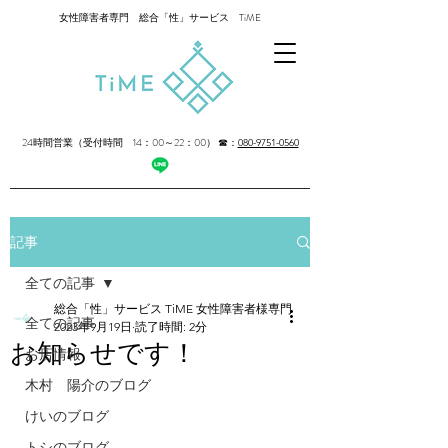
女性障害者専門 総合「性」サービス TiME
24時間営業（受付時間 14：00～22：00）
☎：
080-9751-0560
記事
全ての記事
総合「性」サービス TiME 女性障害者様専門
全ての記事
2023年9月19日
読了時間: 2分
お知らせです！
お店情報
木村 陽介のブログ
けいのブログ
トシのブログ