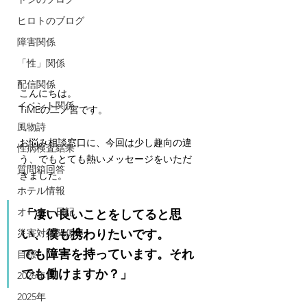
ヒロトのブログ
障害関係
「性」関係
配信関係
こんにちは。
イベント関係
TiMEの二ノ宮です。
風物詩
お悩み相談窓口に、今回は少し趣向の違
性病検査結果
う、でもとても熱いメッセージをいただ
質問箱回答
きました。
ホテル情報
オーナー日記
「凄い良いことをしてると思
災害対策関係
い、僕も携わりたいです。
でも障害を持っています。それ
目標
でも働けますか？」
2026年
2025年