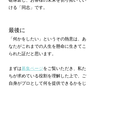
磋琢磨し、お客様の未来を切り拓いてい
ける「同志」です。
最後に
「何かをしたい」というその熱意は、あ
なたがこれまでの人生を懸命に生きてこ
られた証だと思います。
まずは
募集ページ
をご覧いただき、私た
ちが求めている役割を理解した上で、ご
自身がプロとして何を提供できるかをじ
っくりと考えてみてください。
温かいメッセージ、本当にありがとうご
ざいました。
質問箱回答
2026年
お店情報