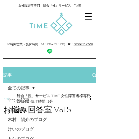
女性障害者専門 総合「性」サービス TiME
24時間営業（受付時間 14：00～22：00）
☎：
080-9751-0560
記事
全ての記事
総合「性」サービス TiME 女性障害者様専門
全ての記事
2月24日
読了時間: 3分
お悩み回答室 Vol.5
お店情報
木村 陽介のブログ
けいのブログ
トシのブログ