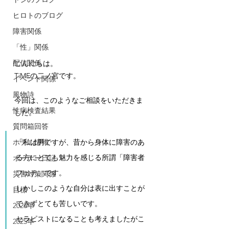
ヒロトのブログ
障害関係
「性」関係
配信関係
こんにちは。
TiMEの二ノ宮です。 
イベント関係
風物詩
今回は、このようなご相談をいただきま
性病検査結果
した。
質問箱回答
「私は男ですが、昔から身体に障害のあ
ホテル情報
る方にとても魅力を感じる所謂「障害者
オーナー日記
フェチ」です。
災害対策関係
しかしこのような自分は表に出すことが
目標
できずとても苦しいです。
2026年
セラピストになることも考えましたがこ
2025年