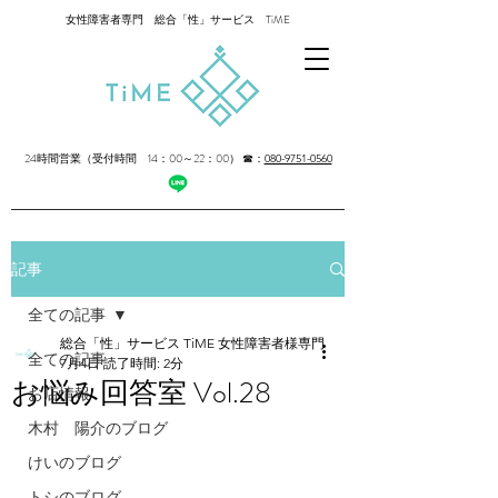
女性障害者専門 総合「性」サービス TiME
24時間営業（受付時間 14：00～22：00）
☎：
080-9751-0560
記事
全ての記事
総合「性」サービス TiME 女性障害者様専門
全ての記事
7月4日
読了時間: 2分
お悩み回答室 Vol.28
お店情報
木村 陽介のブログ
けいのブログ
トシのブログ