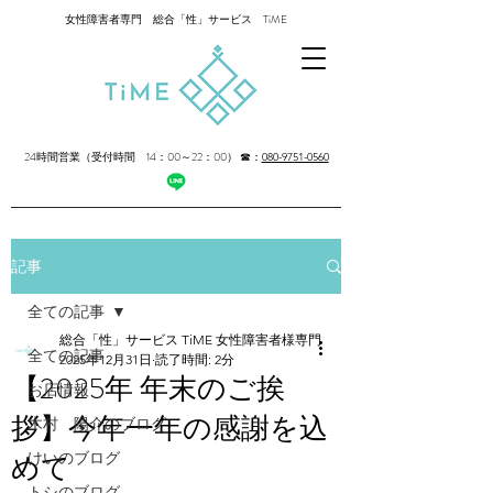
女性障害者専門 総合「性」サービス TiME
24時間営業（受付時間 14：00～22：00）
☎：
080-9751-0560
記事
全ての記事
総合「性」サービス TiME 女性障害者様専門
全ての記事
2025年12月31日
読了時間: 2分
【2025年 年末のご挨
お店情報
拶】今年一年の感謝を込
木村 陽介のブログ
めて
けいのブログ
トシのブログ