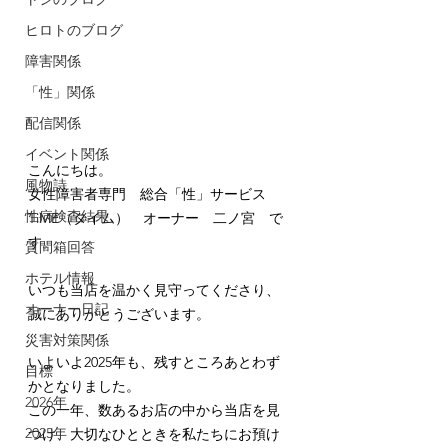
ヒロトのブログ
障害関係
「性」関係
配信関係
イベント関係
こんにちは。
風物詩
女性障害者専門　総合「性」サービス　
性病検査結果
TiME（タイム）　オーナー　二ノ宮　で
す。
質問箱回答
ホテル情報
いつも当店を温かく見守ってくださり、
オーナー日記
誠にありがとうございます。 
災害対策関係
いよいよ2025年も、残すところあとわず
目標
かとなりました。
2026年
この一年、数あるお店の中から当店を見
2025年
つけ、大切なひとときを私たちにお預け