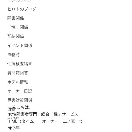
ヒロトのブログ
障害関係
「性」関係
配信関係
イベント関係
風物詩
性病検査結果
質問箱回答
ホテル情報
オーナー日記
災害対策関係
こんにちは。
目標
女性障害者専門　総合「性」サービス　
2026年
TiME（タイム）　オーナー　二ノ宮　で
2025年
す。