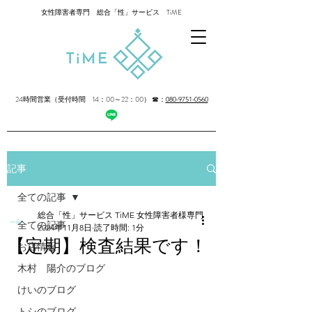
女性障害者専門 総合「性」サービス TiME
24時間営業（受付時間 14：00～22：00）
☎：
080-9751-0560
記事
全ての記事
総合「性」サービス TiME 女性障害者様専門
全ての記事
2024年11月8日
読了時間: 1分
【定期】検査結果です！
お店情報
木村 陽介のブログ
けいのブログ
トシのブログ