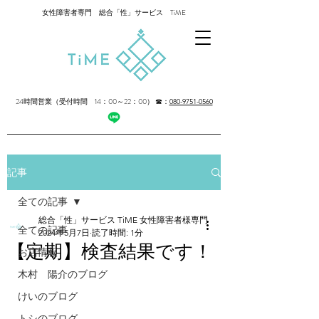
女性障害者専門 総合「性」サービス TiME
24時間営業（受付時間 14：00～22：00）
☎：
080-9751-0560
記事
全ての記事
総合「性」サービス TiME 女性障害者様専門
全ての記事
2024年5月7日
読了時間: 1分
【定期】検査結果です！
お店情報
木村 陽介のブログ
けいのブログ
トシのブログ