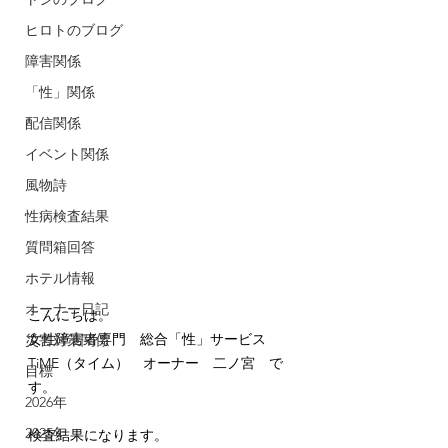
ヒロトのブログ
障害関係
「性」関係
配信関係
イベント関係
風物詩
性病検査結果
質問箱回答
ホテル情報
オーナー日記
こんにちは。
女性障害者専門　総合「性」サービス　
災害対策関係
TiME（タイム）　オーナー　二ノ宮　で
目標
す。
2026年
2025年
検査結果になります。