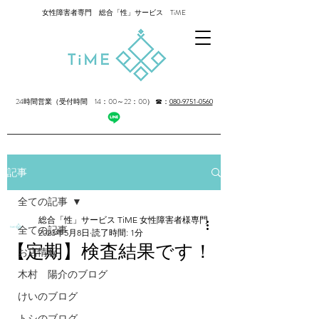
女性障害者専門 総合「性」サービス TiME
24時間営業（受付時間 14：00～22：00）
☎：
080-9751-0560
記事
全ての記事
総合「性」サービス TiME 女性障害者様専門
全ての記事
2023年5月8日
読了時間: 1分
【定期】検査結果です！
お店情報
木村 陽介のブログ
けいのブログ
トシのブログ