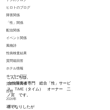
ヒロトのブログ
障害関係
「性」関係
配信関係
イベント関係
風物詩
性病検査結果
質問箱回答
ホテル情報
オーナー日記
こんにちは。
 女性障害者専門　総合「性」サービ
災害対策関係
ス　TiME（タイム）　オーナー　二
目標
ノ宮　です。
2026年
2025年
遅くなりしたが