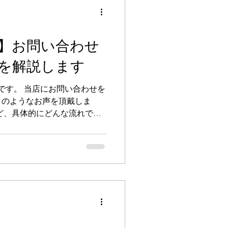
重い・辛い」 「自分の身体の
うまくうまく言葉にできな
る方に、もっと近くで寄り添
る時間を提供したいという想
】お問い合わせ
トとして歩み出すことを決めま
を解説します
ること 私の施術は、お衣服を
調整や自律神経のケア、そし
心です。 施術技術はもちろ
宮です。 当店にお問い合わせを
このようなお声を頂戴しま
ど、具体的にどんな流れで進
「自分のような悩みで申し込
見知らぬサービスを検討する
ない」という状態はとても勇
安を感じて当然だと思いま
てのお客様へ」のページでも
めて今回はお問い合わせから
が大切にしているお約束につ
すくお伝えさせていただきま
ップ1〜5） ステップ1：お問い