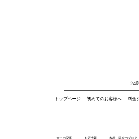
2
トップページ
初めてのお客様へ
料金
全ての記事
お店情報
木村 陽介のブログ