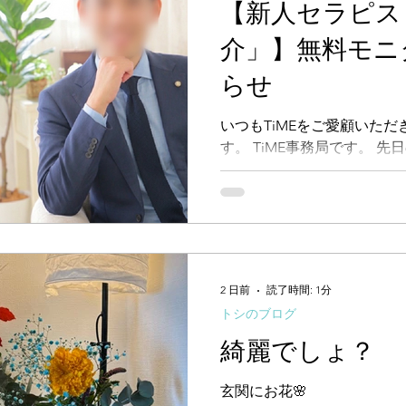
【新人セラピス
合わせ・ご相談（無料） ま
フォーム（または公式LINE
介」】無料モニ
絡ください。 「こんな悩み
らせ
夫？」 「〇月〇日あたりで
な内容でも構いません。 こ
ませんので、気になる点や
いつもTiMEをご愛顧いた
談ください。...
す。 TiME事務局です。 
ただきました、新人セラピ
ー募集を開始いたします。 「
る」 「どんなことをするのか試し
関わりが少なくて少し不安が
気軽な気持ちでご参加くださ
ご意見が、セラピストとして
2 日前
読了時間: 1分
細につきましては、下記をご
トシのブログ
ター内容 当店のサービス「
綺麗でしょ？
各種コースをご体験いただく
験終了後、アンケートのご
力をお願いしております。 
玄関にお花🌸