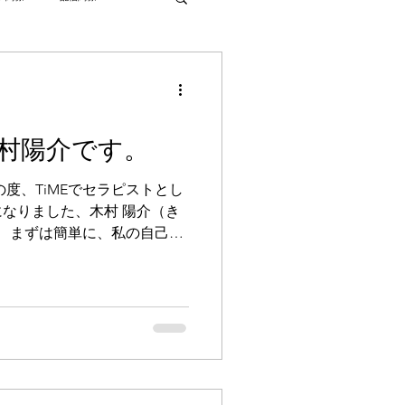
2026年
2025年
村陽介です。
度、TiMEでセラピストとし
なりました、木村 陽介（き
。 まずは簡単に、私の自己紹
 ■ 自己紹介とこれまでのこ
ようすけ） 年齢： 32歳 出
医療機関やリハビリの現場でお
日々の業務の中で多くの患者
ってきたのですが、その中で
の不調や痛みは、心のお悩み
びついている」ということで