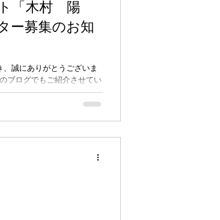
ト「木村 陽
ずは当サイトのお問い合わせ
/メール）より、お気軽にご連
ター募集のお知
を抱えているけれど大丈
検討している」など どのよう
の時点では予約確定ではあり
ご不安なことを遠慮なくご相
だき、誠にありがとうございま
先日のブログでもご紹介させてい
スト「木村 陽介」のモニタ
TiMEのサービスに興味があ
てみたい」 「異性との
ある」 そんな方も、どうぞ
い。 皆さまからのご感想や
の今後の糧となります。 詳
確認くださいませ。 ■ モニ
カウンセリング」をはじめ、
モニター様となります。 体
回答および口コミ投稿にご協
カウンセリング：約2〜3時間