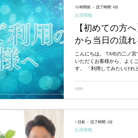
した。 「なんとなく身体が
10 時間前
読了時間: 4分
ことで不安があるけれど、
お店情報
い」 そんな思いを抱えてい
い、心からリラックスでき
【初めての方へ
いから、TiMEのセラピス
から当日の流れ
した。 ■ 私が大切にしてい
着たまま行うソフトな骨格
て丁寧なカウンセリングが中
こんにちは。 TiMEの二ノ
んですが、
いただくお客様から、よく
す。 「利用してみたいけれ
むのか分からなくて不安」 
んでも大丈夫なのかな…」 
際、「何が起こるか分から
気がいりますし、大きな不
す。 ホームページの「初め
ご案内しておりますが、改
当日の流れ、そして私たち
1 日前
読了時間: 2分
いて、ブログでも分かりや
お店情報
す。 ■ ご利用の流れ（ステ