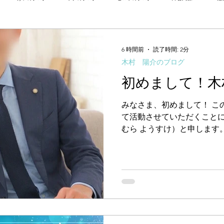
果
質問箱回答
ホテル情報
オーナー日記
災害対策関係
目標
6 時間前
読了時間: 2分
木村 陽介のブログ
初めまして！木
みなさま、初めまして！ この
て活動させていただくことに
むら ようすけ）と申します
介をさせていただきますね。
と 名前： 木村 陽介（きむら 
身： 関西 私はこれまで、
仕事をしてまいりました。 
様やお身体のケアと向き合
強く感じたのは、「お身体
や日々のストレスと深く結