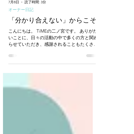
7月8日
読了時間: 3分
オーナー日記
「分かり合えない」からこそ
こんにちは。 TiMEの二ノ宮です。 ありがた
いことに、日々の活動の中で多くの方と関わ
らせていただき、感謝されることもたくさん
あります。 ですが、その逆もまた然りで
す。 いただくご意見の中には、否定的なも
のや批判もあります。 でも、それは当然の
ことだと思います。 人それぞれ価値観が違
うのだから、意見が食い違うのも当たり前。
だから私自身、そうした批判をされても全然
気にしてはいません。 ただ、そんな風に
「人はそれぞれ違う」という当たり前の状態
を目の当たりにするたび、ふと不思議に思う