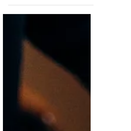
体的にどういうこと？」と考えてみると、本
当に難しいテーマです。 これをしてあげた
ら喜ぶかな、これをプレゼントしたら優しさ
かな、とプラスの行動をあれこれ思い浮かべ
るかもしれません。けれど、それらは人それ
ぞれの感覚や価値観、つまり「個人の裁量」
によって正解がバラバラです。ある一定の基
準はあっても、「絶対にこれが正解！」とい
うものはありません。 私は、いろいろな思
いをぎゅっと省いて、まずは自分にとっても
相手にとっても「嫌と思うことをしない（痛
いことをしない）」という引き算が結論なの
かな、と考えたりもしました。 けれど、そ
れだけではどこか足りないような気がしたの
です。 「嫌なことをされない」というの
は、傷つかないための最低限の土台。けれ
ど、それだけで心が豊かに満たされるかとい
うと、そうではありません。 「大切にされ
る」というのは、もっとたくさんの優しい要
素が、複合的に、グラデーションのように重