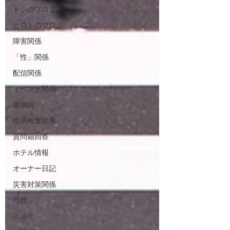
トシのブログ
ヒロトのブログ
障害関係
「性」関係
配信関係
イベント関係
風物詩
性病検査結果
質問箱回答
ホテル情報
オーナー日記
災害対策関係
目標
2026年