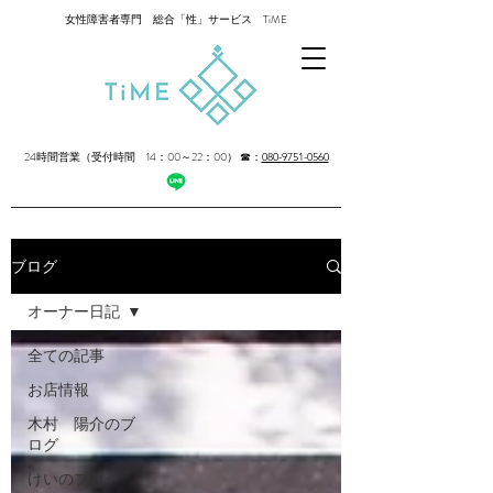
女性障害者専門 総合「性」サービス TiME
24時間営業（受付時間 14：00～22：00）
☎：
080-9751-0560
ブログ
オーナー日記
全ての記事
お店情報
木村 陽介のブ
ログ
けいのブログ